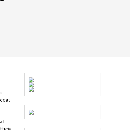
m
aceat
iat
fficia