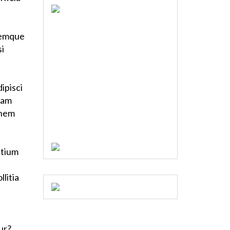
oremque
si
ipisci
nam
onem
ntium
litia
ur?