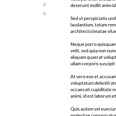
deserunt mollit anim id
Sed ut perspiciatis un
laudantium, totam rem a
architecto beatae vitae
Neque porro quisquam e
velit, sed quia non nu
aliquam quaerat volup
ullam corporis suscipit
At vero eos et accusam
voluptatum deleniti at
occaecati cupiditate no
animi, id est laborum e
Quis autem vel eum iure
molestiae consequatur,