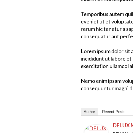
Temporibus autem quibu
eveniet ut et voluptat
rerum hic tenetur a sap
consequatur aut perfer
Lorem ipsum dolor sit 
incididunt ut labore e
exercitation ullamco la
Nemo enim ipsam volupt
consequuntur magni do
Author
Recent Posts
DELUX 