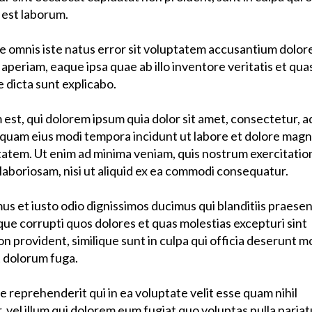
 est laborum.
de omnis iste natus error sit voluptatem accusantium dol
periam, eaque ipsa quae ab illo inventore veritatis et qua
 dicta sunt explicabo.
st, qui dolorem ipsum quia dolor sit amet, consectetur, ad
mquam eius modi tempora incidunt ut labore et dolore mag
tatem. Ut enim ad minima veniam, quis nostrum exercitati
 laboriosam, nisi ut aliquid ex ea commodi consequatur.
us et iusto odio dignissimos ducimus qui blanditiis praese
que corrupti quos dolores et quas molestias excepturi sint
n provident, similique sunt in culpa qui officia deserunt mol
t dolorum fuga.
 reprehenderit qui in ea voluptate velit esse quam nihil
 vel illum qui dolorem eum fugiat quo voluptas nulla pariat