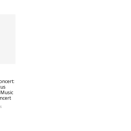
oncert:
cus
 Music
ncert
6