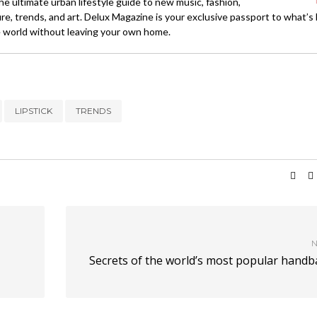
e ultimate urban lifestyle guide to new music, fashion,
ture, trends, and art. Delux Magazine is your exclusive passport to what’s
 world without leaving your own home.
LIPSTICK
TRENDS
N
Secrets of the world’s most popular handb