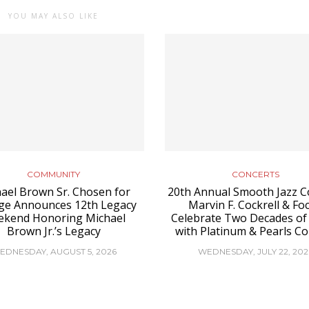
YOU MAY ALSO LIKE
COMMUNITY
CONCERTS
ael Brown Sr. Chosen for
20th Annual Smooth Jazz C
ge Announces 12th Legacy
Marvin F. Cockrell & Fo
kend Honoring Michael
Celebrate Two Decades of
Brown Jr.’s Legacy
with Platinum & Pearls Co
EDNESDAY, AUGUST 5, 2026
WEDNESDAY, JULY 22, 202