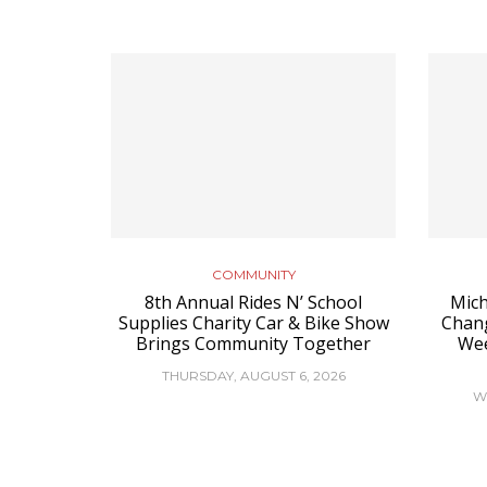
COMMUNITY
8th Annual Rides N’ School
Mich
Supplies Charity Car & Bike Show
Chan
Brings Community Together
Wee
THURSDAY, AUGUST 6, 2026
W