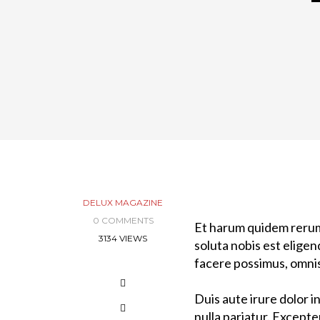
DELUX MAGAZINE
0 COMMENTS
Et harum quidem rerum 
3134 VIEWS
soluta nobis est elige
facere possimus, omnis
Duis aute irure dolor i
nulla pariatur. Excepte