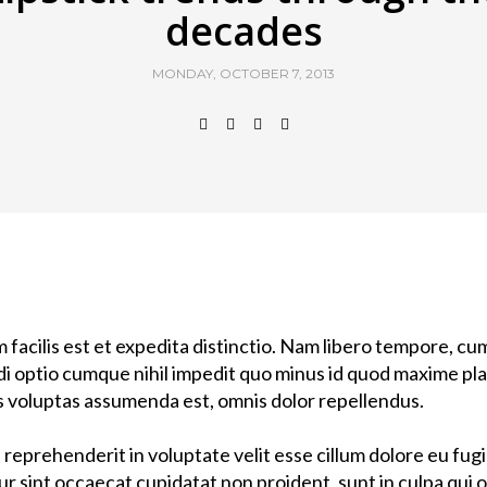
decades
MONDAY, OCTOBER 7, 2013
facilis est et expedita distinctio. Nam libero tempore, cu
ndi optio cumque nihil impedit quo minus id quod maxime pl
 voluptas assumenda est, omnis dolor repellendus.
n reprehenderit in voluptate velit esse cillum dolore eu fug
ur sint occaecat cupidatat non proident, sunt in culpa qui o