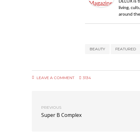
DELUX is th
living, cul
around the
BEAUTY
FEATURED
LEAVE A COMMENT
3134
PREVIOUS
Super B Complex