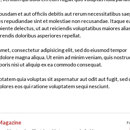
sdam et aut officiis debitis aut rerum necessitatibus sa
es repudiandae sint et molestiae non recusandae. Itaque 
iente delectus, ut aut reiciendis voluptatibus maiores alia
endis doloribus asperiores repellat.
amet, consectetur adipisicing elit, sed do eiusmod tempor
t dolore magna aliqua. Ut enim ad minim veniam, quis nostru
boris nisi ut aliquip ex ea commodo consequat.
atem quia voluptas sit aspernatur aut odit aut fugit, sed 
lores eos qui ratione voluptatem sequi nesciunt.
Magazine
F