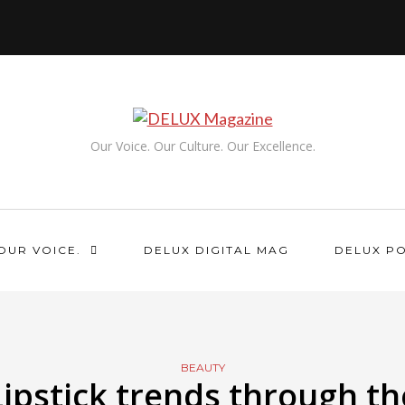
Our Voice. Our Culture. Our Excellence.
OUR VOICE.
DELUX DIGITAL MAG
DELUX P
BEAUTY
Lipstick trends through th